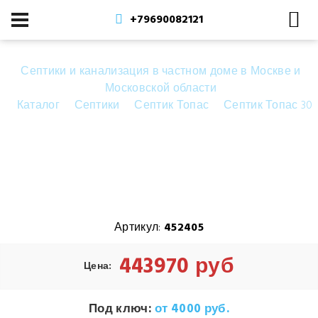
+79690082121
Септики и канализация в частном доме в Москве и
Московской области
Каталог
Септики
Септик Топас
Септик Топас 30
Септик Топас 30 Лонг
Артикул:
452405
443970 руб
Цена:
Под ключ:
от 4000 руб.