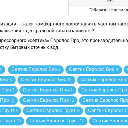
Вес
Габаритные разме
зации — залог комфортного проживания в частном загород
ключения к центральной канализации нет?
рессорного «септика» Евролос Про, это производительна
тку бытовых сточных вод.
с
Септик Евролос Био 3
Септик Евролос Био 4
Био 8
Септик Евролос Био 10
Септик Евролос Био 
 Про 3
Септик Евролос Про 4
Септик Евролос Про
Про 10
Септик Евролос Про 12
Септик Евролос Про
 Грунт 3
Септик Евролос Грунт 4
Септик Евролос Г
 Грунт 10
Септик Евролос Грунт 12
Септик Евролос