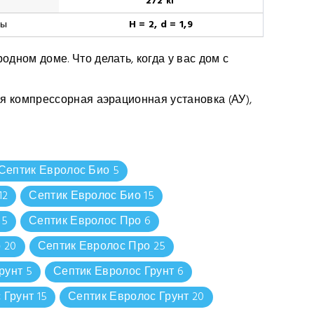
272 кг
ры
H = 2, d = 1,9
ном доме. Что делать, когда у вас дом с
я компрессорная аэрационная установка (АУ),
Септик Евролос Био 5
12
Септик Евролос Био 15
 5
Септик Евролос Про 6
 20
Септик Евролос Про 25
рунт 5
Септик Евролос Грунт 6
 Грунт 15
Септик Евролос Грунт 20