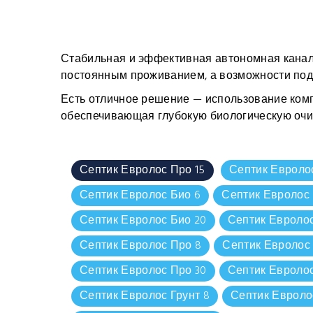
Стабильная и эффективная автономная канали
постоянным проживанием, а возможности под
Есть отличное решение — использование комп
обеспечивающая глубокую биологическую очис
Септик Евролос Про 15
Септик Евроло
Септик Евролос Био 6
Септик Евролос 
Септик Евролос Био 20
Септик Евролос
Септик Евролос Про 8
Септик Евролос 
Септик Евролос Про 30
Септик Евролос
Септик Евролос Грунт 8
Септик Евролос