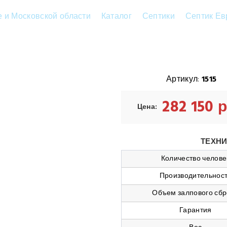
е и Московской области
Каталог
Септики
Септик Ев
Артикул:
1515
282 150 
Цена:
ТЕХНИ
Количество челове
Производительнос
Объем залпового сбр
Гарантия