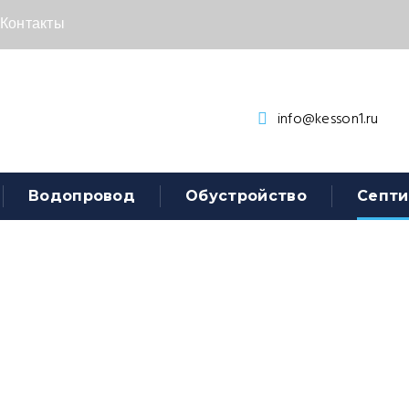
Контакты
info@kesson1.ru
Водопровод
Обустройство
Септи
лос Про 15