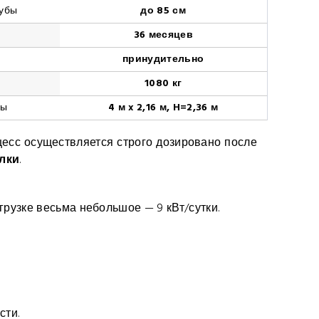
рубы
до 85 см
36 месяцев
принудительно
1080 кг
ры
4 м x 2,16 м, H=2,36 м
есс осуществляется строго дозировано после
лки
.
грузке весьма небольшое — 9 кВт/сутки.
сти.