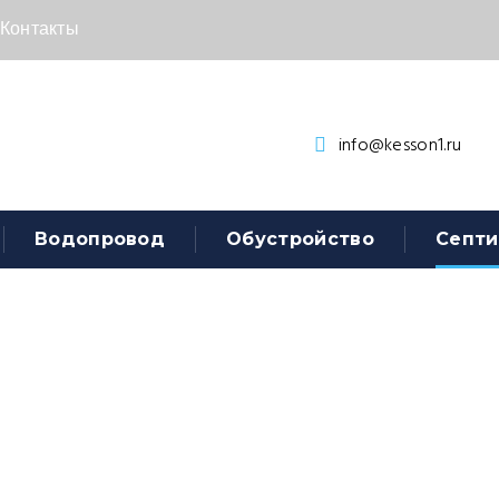
Контакты
info@kesson1.ru
Водопровод
Обустройство
Септи
а 75 Пр