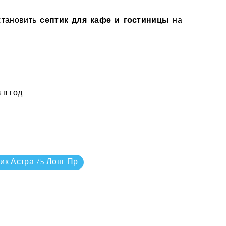
установить
септик для кафе и гостиницы
на
в год.
ик Астра 75 Лонг Пр