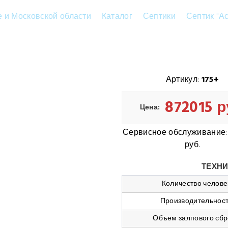
е и Московской области
Каталог
Септики
Септик "А
Артикул:
175+
872015 
Цена:
Сервисное обслуживание
руб.
ТЕХНИ
Количество челове
Производительнос
Объем залпового сбр