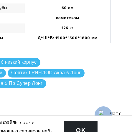
рубы
60 см
самотеком
126 кг
ры
Д*Ш*В: 1500*1500*1800 мм
6 низкий корпус
и
Септик ГРИНЛОС Аква 6 Лонг
а 6 Пр Супер Лонг
м файлы cookie.
OK
омощью сервисов веб-