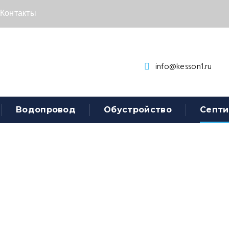
Контакты
info@kesson1.ru
Водопровод
Обустройство
Септи
ЛОС Аква 6 ни