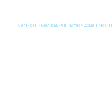
Септики и канализация в частном доме в Москв
Септик ГРИНЛОС Аква 6 низкий корпус Пр