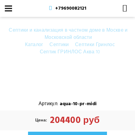
+79690082121
Септики и канализация в частном доме в Москве и
Московской области
Каталог
Септики
Септики Гринлос
Септик ГРИНЛОС Аква 10
Септик ГРИНЛОС Аква 10 Пр Миди
Артикул:
aqua-10-pr-midi
204400 руб
Цена: